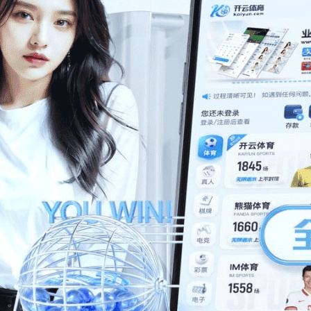
99
8
+
%
商
获得好评
家
人
星空真人 的产品优势
专注门窗五金