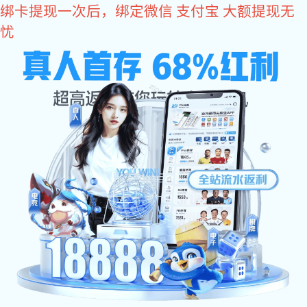
星空真人
格恩五金_戈恩科技_锢镁五金_格恩五金_星空真人(中国大
陆)集团官方网站
转到PC版