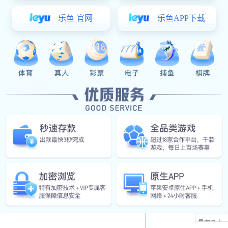
装辅助车架的优点是安装后门窗两
加辅助框架需要单独收费。
4、密封设计
不同的品牌简档也是不同的密
的原料两个开放的外部密封，密封
所以门五金企业可以穿在自己的条
上一篇
门窗五金开窗模式
我
们的联系方式
全国统一服务热线：400-8822-971
标题
公司邮箱：119026295@qq.com
星空真人
公司地址：佛山市南海区大沥镇钟边新城工业区